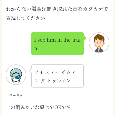
わからない場合は聞き取れた音をカタカナで
表現
してください
I see him in the trai
n.
アイ スィー イムィ
ン ダ トゥレイン
ぺんぷぅ
上の例みたいな感じでOKです